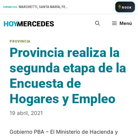
Saltar
MARCHETTI, SANTA MARÍA, FERNANDEZ
FARMACIAS:
ROCK
al
contenido
Menú
Provincia realiza la
segunda etapa de la
Encuesta de
Hogares y Empleo
19 abril, 2021
Gobierno PBA – El Ministerio de Hacienda y