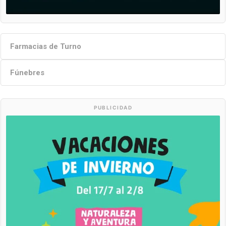
Farmacias de Turno
Fúnebres
PUBLICIDAD