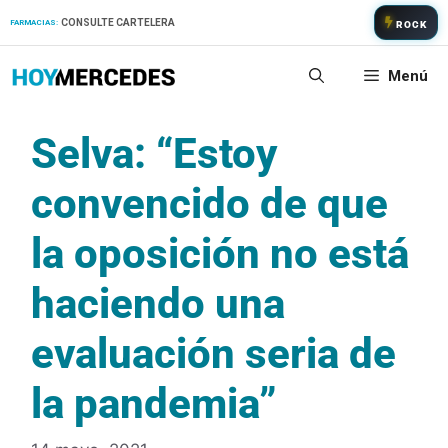
Saltar
CONSULTE CARTELERA
FARMACIAS:
ROCK
al
contenido
Menú
Selva: “Estoy
convencido de que
la oposición no está
haciendo una
evaluación seria de
la pandemia”