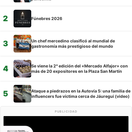
2
Fúnebres 2026
Un chef mercedino clasificó al mundial de
3
gastronomía más prestigioso del mundo
Se viene la 2° edición del «Mercado Alfajor» con
4
más de 20 expositores en la Plaza San Martín
Ataque a piedrazos en la Autovía 5: una familia de
5
influencers fue víctima cerca de Jáuregui (video)
PUBLICIDAD