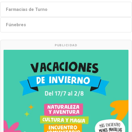
Farmacias de Turno
Fúnebres
PUBLICIDAD