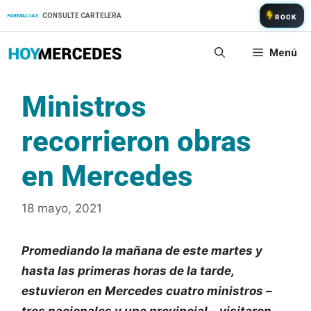
Saltar
CONSULTE CARTELERA
FARMACIAS:
ROCK
al
contenido
Menú
Ministros
recorrieron obras
en Mercedes
18 mayo, 2021
Promediando la mañana de este martes y
hasta las primeras horas de la tarde,
estuvieron en Mercedes cuatro ministros –
tres nacionales y uno provincial – visitaron