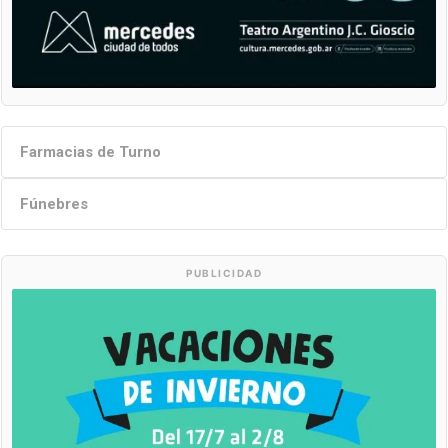
Farmacias de Turno
Fúnebres
PUBLICIDAD