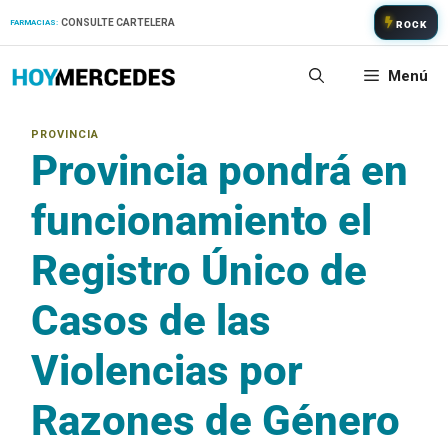
Saltar
CONSULTE CARTELERA
FARMACIAS:
ROCK
al
contenido
Menú
Provincia pondrá en
funcionamiento el
Registro Único de
Casos de las
Violencias por
Razones de Género