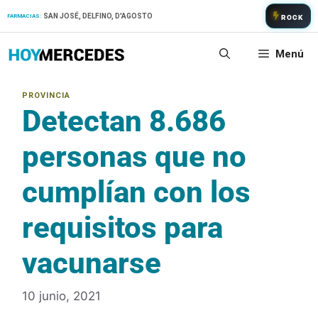
Saltar
SAN JOSÉ, DELFINO, D'AGOSTO
FARMACIAS:
ROCK
al
contenido
Menú
Detectan 8.686
personas que no
cumplían con los
requisitos para
vacunarse
10 junio, 2021