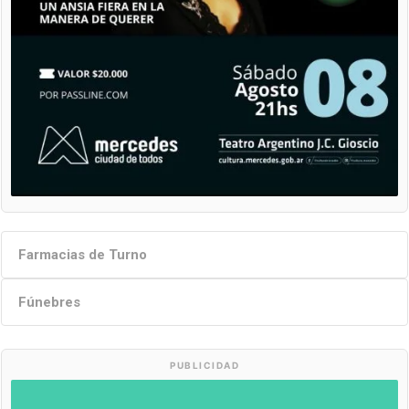
Farmacias de Turno
Fúnebres
PUBLICIDAD