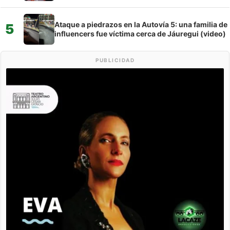
Ataque a piedrazos en la Autovía 5: una familia de
5
influencers fue víctima cerca de Jáuregui (video)
PUBLICIDAD