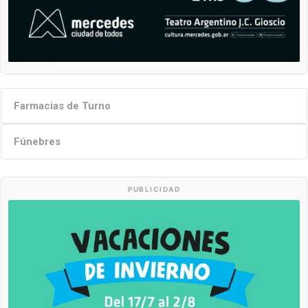
Farmacias de Turno
Fúnebres
PUBLICIDAD