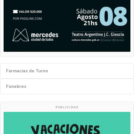
Farmacias de Turno
Fúnebres
PUBLICIDAD