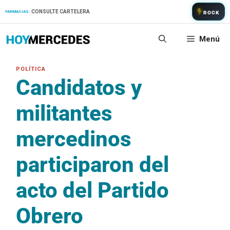
Saltar
CONSULTE CARTELERA
FARMACIAS:
ROCK
al
contenido
Menú
Candidatos y
militantes
mercedinos
participaron del
acto del Partido
Obrero