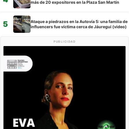
más de 20 expositores en la Plaza San Martín
Ataque a piedrazos en la Autovía 5: una familia de
5
influencers fue víctima cerca de Jáuregui (video)
PUBLICIDAD