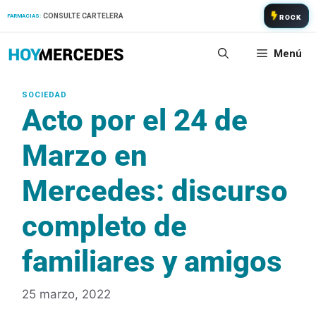
Saltar
CONSULTE CARTELERA
FARMACIAS:
ROCK
al
contenido
Menú
Acto por el 24 de
Marzo en
Mercedes: discurso
completo de
familiares y amigos
25 marzo, 2022