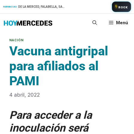
Saltar
DE LA MERCED, FALABELLA, SAN PATRICIO
FARMACIAS:
ROCK
al
contenido
Menú
Vacuna antigripal
para afiliados al
PAMI
4 abril, 2022
Para acceder a la
inoculación será