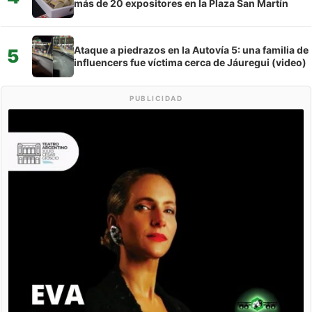
más de 20 expositores en la Plaza San Martín
Ataque a piedrazos en la Autovía 5: una familia de
5
influencers fue víctima cerca de Jáuregui (video)
PUBLICIDAD