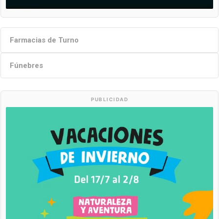
Farmacias de Turno
Fúnebres
PUBLICIDAD