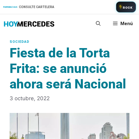
Saltar
CONSULTE CARTELERA
FARMACIAS:
ROCK
al
contenido
Menú
Fiesta de la Torta
Frita: se anunció
ahora será Nacional
3 octubre, 2022