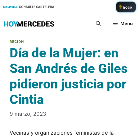
Saltar
CONSULTE CARTELERA
FARMACIAS:
ROCK
al
contenido
Menú
Día de la Mujer: en
San Andrés de Giles
pidieron justicia por
Cintia
9 marzo, 2023
Vecinas y organizaciones feministas de la