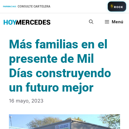
Saltar
CONSULTE CARTELERA
FARMACIAS:
ROCK
al
contenido
Menú
Más familias en el
presente de Mil
Días construyendo
un futuro mejor
16 mayo, 2023