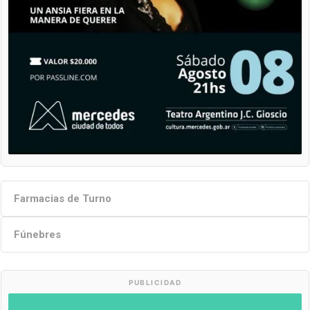
Farmacias de Turno
Fúnebres
PUBLICIDAD