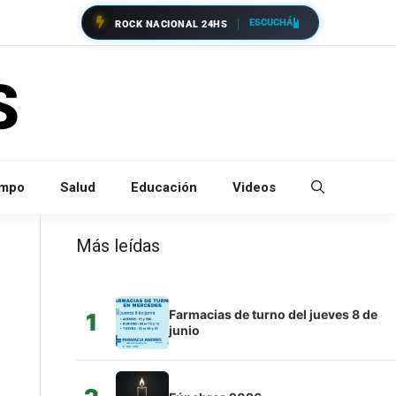
ESCUCHÁ
ROCK NACIONAL 24HS
empo
Salud
Educación
Videos
Más leídas
Farmacias de turno del jueves 8 de
1
junio