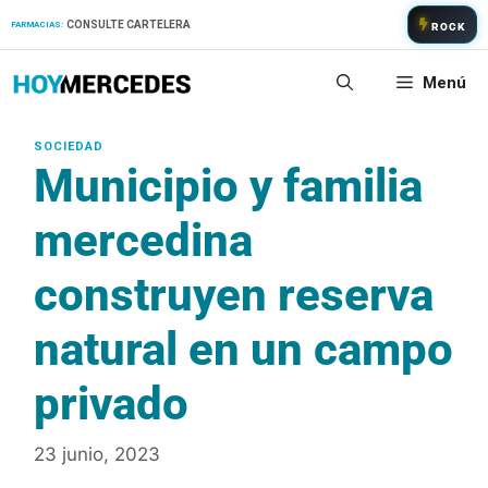
Saltar
CONSULTE CARTELERA
FARMACIAS:
ROCK
al
contenido
Menú
Municipio y familia
mercedina
construyen reserva
natural en un campo
privado
23 junio, 2023