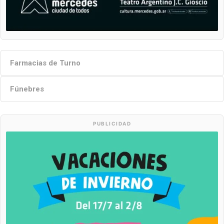
Farmacias de Turno
Fúnebres
PUBLICIDAD