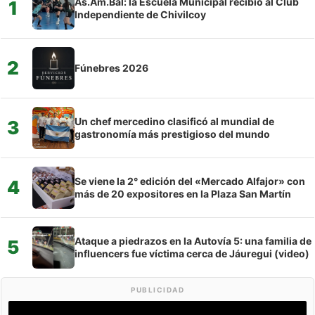
As.Am.Bal: la Escuela Municipal recibió al Club
1
Independiente de Chivilcoy
2
Fúnebres 2026
Un chef mercedino clasificó al mundial de
3
gastronomía más prestigioso del mundo
Se viene la 2° edición del «Mercado Alfajor» con
4
más de 20 expositores en la Plaza San Martín
Ataque a piedrazos en la Autovía 5: una familia de
5
influencers fue víctima cerca de Jáuregui (video)
PUBLICIDAD