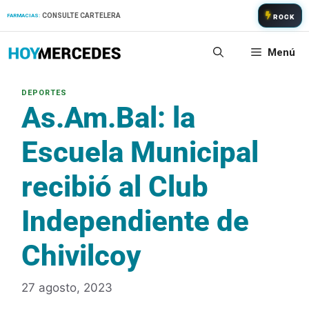
Saltar
CONSULTE CARTELERA
FARMACIAS:
ROCK
al
contenido
Menú
As.Am.Bal: la
Escuela Municipal
recibió al Club
Independiente de
Chivilcoy
27 agosto, 2023