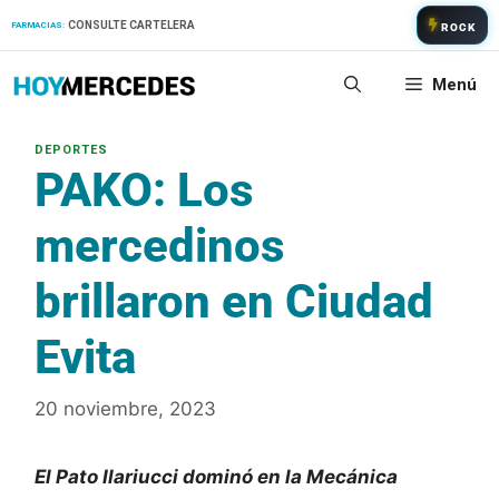
Saltar
CONSULTE CARTELERA
FARMACIAS:
ROCK
al
contenido
Menú
PAKO: Los
mercedinos
brillaron en Ciudad
Evita
20 noviembre, 2023
El Pato Ilariucci dominó en la Mecánica