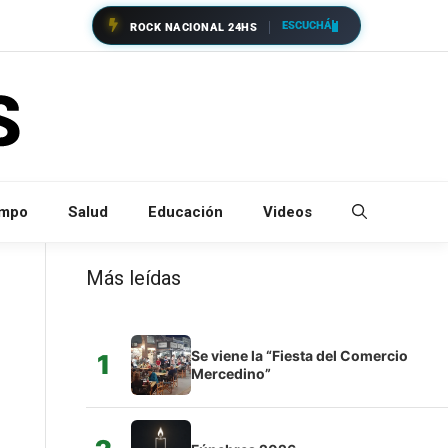
ESCUCHÁ
ROCK NACIONAL 24HS
empo
Salud
Educación
Videos
Más leídas
Se viene la “Fiesta del Comercio
1
Mercedino”