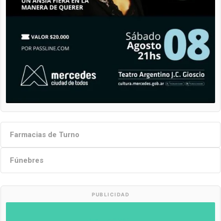
Farmacias de Turno
Fúnebres
PUBLICIDAD