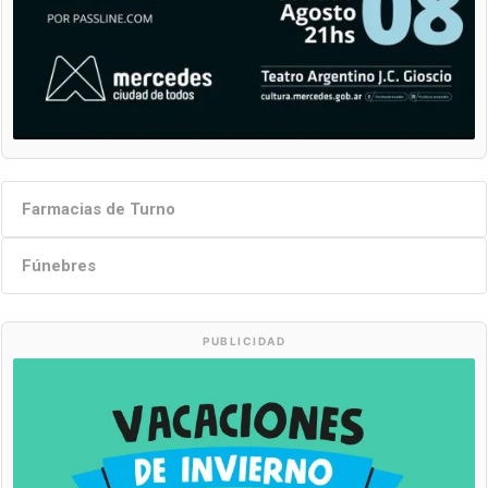
Farmacias de Turno
Fúnebres
PUBLICIDAD