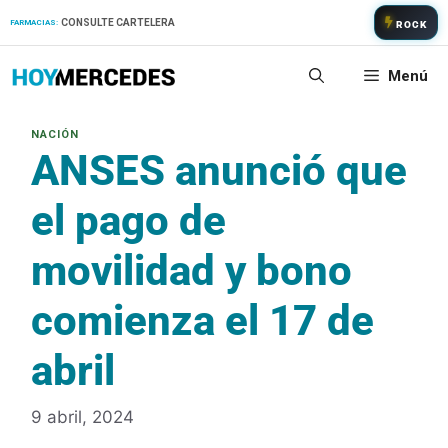
Saltar
CONSULTE CARTELERA
FARMACIAS:
ROCK
al
contenido
Menú
ANSES anunció que
el pago de
movilidad y bono
comienza el 17 de
abril
9 abril, 2024