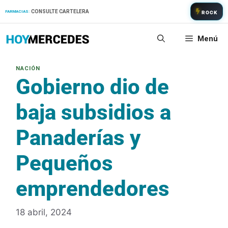
Saltar
CONSULTE CARTELERA
FARMACIAS:
ROCK
al
contenido
Menú
Gobierno dio de
baja subsidios a
Panaderías y
Pequeños
emprendedores
18 abril, 2024