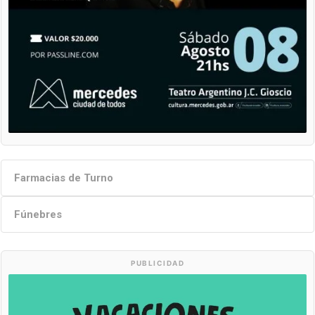
Farmacias de Turno
Fúnebres
PUBLICIDAD