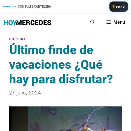
Saltar
CONSULTE CARTELERA
FARMACIAS:
ROCK
al
contenido
Menú
Último finde de
vacaciones ¿Qué
hay para disfrutar?
27 julio, 2024