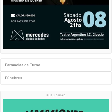
Farmacias de Turno
Fúnebres
PUBLICIDAD