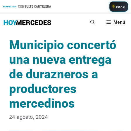
Saltar
CONSULTE CARTELERA
FARMACIAS:
ROCK
al
contenido
Menú
Municipio concertó
una nueva entrega
de durazneros a
productores
mercedinos
24 agosto, 2024