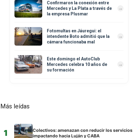
Confirmaron la conexión entre
Mercedes y La Plata a través de
la empresa Plusmar
Fotomultas en Jáuregui: el
intendente Boto admitió que la
cámara funcionaba mal
Este domingo el AutoClub
Mercedes celebra 10 años de
su formación
Más leídas
Colectivos: amenazan con reducir los servicios
1
impactando hacia Luján y CABA