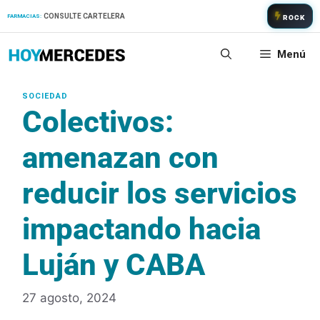
Saltar
CONSULTE CARTELERA
FARMACIAS:
ROCK
al
contenido
Menú
Colectivos:
amenazan con
reducir los servicios
impactando hacia
Luján y CABA
27 agosto, 2024