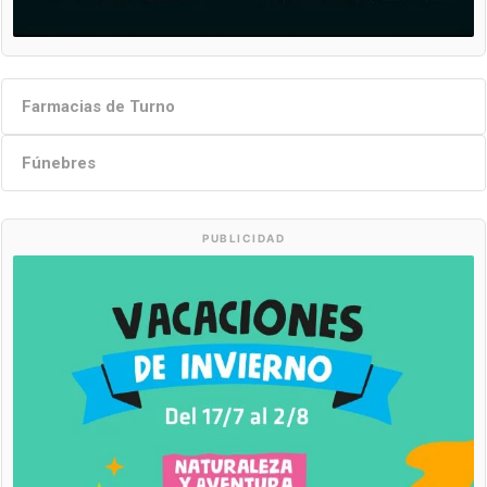
Farmacias de Turno
Fúnebres
PUBLICIDAD