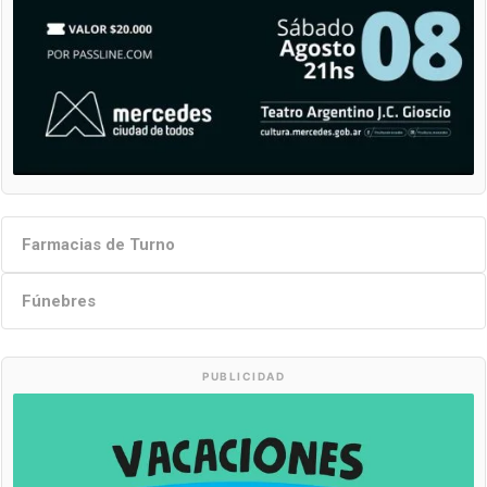
Farmacias de Turno
Fúnebres
PUBLICIDAD