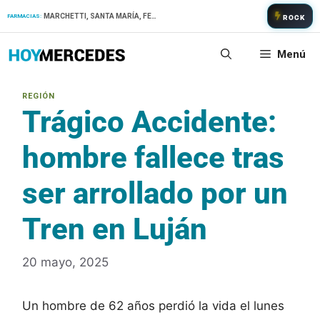
Saltar
MARCHETTI, SANTA MARÍA, FERNANDEZ
FARMACIAS:
ROCK
al
contenido
Menú
Trágico Accidente:
hombre fallece tras
ser arrollado por un
Tren en Luján
20 mayo, 2025
Un hombre de 62 años perdió la vida el lunes