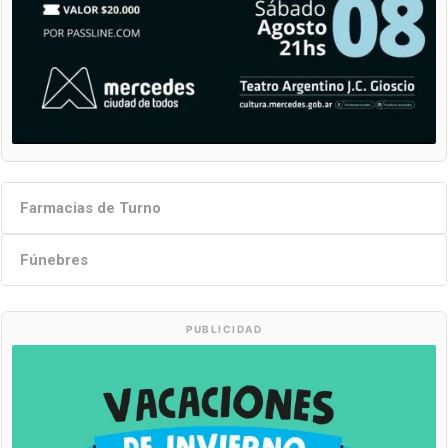
Farmacias de Turno
Fúnebres
PUBLICIDAD