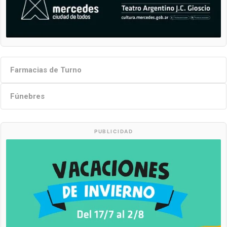
Farmacias de Turno
Fúnebres
PUBLICIDAD