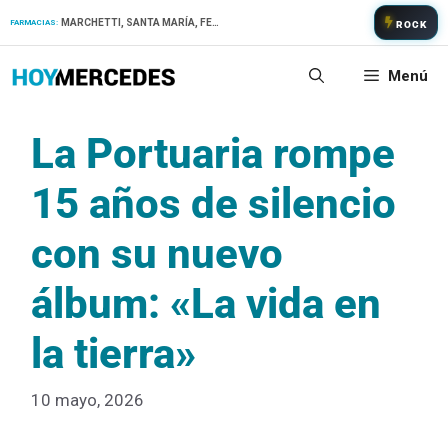
Saltar
MARCHETTI, SANTA MARÍA, FERNANDEZ
FARMACIAS:
ROCK
al
contenido
Menú
La Portuaria rompe
15 años de silencio
con su nuevo
álbum: «La vida en
la tierra»
10 mayo, 2026