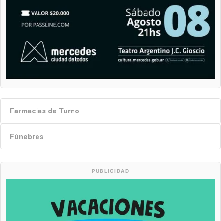
Farmacias de Turno
Fúnebres
PUBLICIDAD