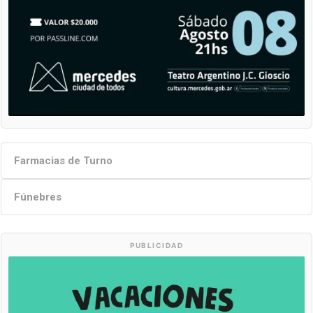
Farmacias de Turno
Fúnebres
PUBLICIDAD