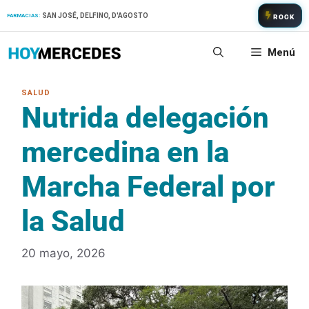
Saltar
SAN JOSÉ, DELFINO, D'AGOSTO
FARMACIAS:
ROCK
al
contenido
Menú
Nutrida delegación
mercedina en la
Marcha Federal por
la Salud
20 mayo, 2026