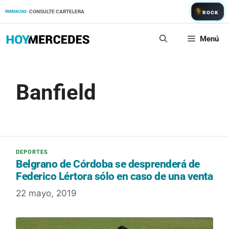
Saltar
CONSULTE CARTELERA
FARMACIAS:
ROCK
al
contenido
Menú
Banfield
Belgrano de Córdoba se desprenderá de
Federico Lértora sólo en caso de una venta
22 mayo, 2019