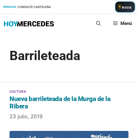
Saltar
CONSULTE CARTELERA
FARMACIAS:
ROCK
al
contenido
Menú
Barrileteada
Nueva barrileteada de la Murga de la
Ribera
23 julio, 2019