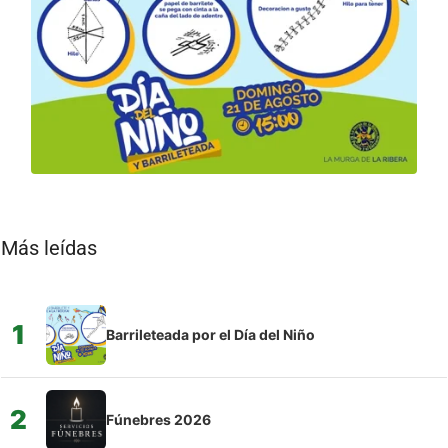
Más leídas
1
Barrileteada por el Día del Niño
2
Fúnebres 2026