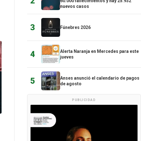
2
60.000 fallecimientos y hay 25.932
nuevos casos
3
Fúnebres 2026
Alerta Naranja en Mercedes para este
4
jueves
Anses anunció el calendario de pagos
5
de agosto
PUBLICIDAD