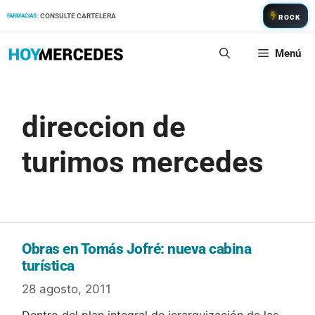
Saltar
CONSULTE CARTELERA
FARMACIAS:
ROCK
al
contenido
Menú
direccion de
turimos mercedes
Obras en Tomás Jofré: nueva cabina
turística
28 agosto, 2011
Dentro del plan integral de jerarquización de las