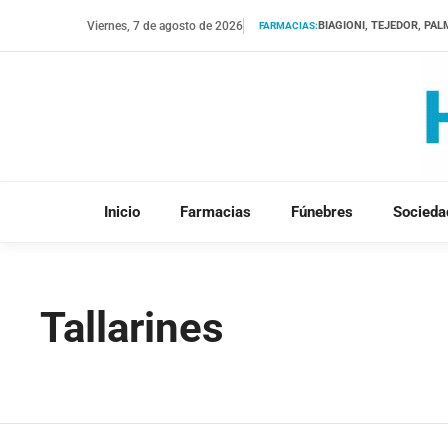
Saltar
Viernes, 7 de agosto de 2026
BIAGIONI, TEJEDOR, PA
FARMACIAS:
al
contenido
Inicio
Farmacias
Fúnebres
Socieda
Tallarines