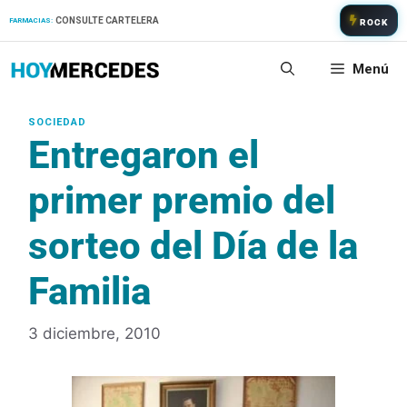
Saltar
CONSULTE CARTELERA
FARMACIAS:
ROCK
al
contenido
Menú
Entregaron el
primer premio del
sorteo del Día de la
Familia
3 diciembre, 2010