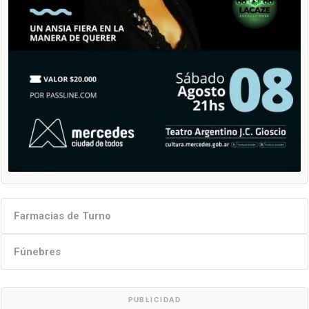
Farmacias de Turno
Fúnebres
PUBLICIDAD