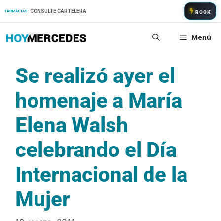
Saltar
CONSULTE CARTELERA
FARMACIAS:
ROCK
al
contenido
Menú
Se realizó ayer el
homenaje a María
Elena Walsh
celebrando el Día
Internacional de la
Mujer