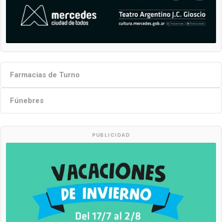
Farmacias de Turno
Fúnebres
PUBLICIDAD