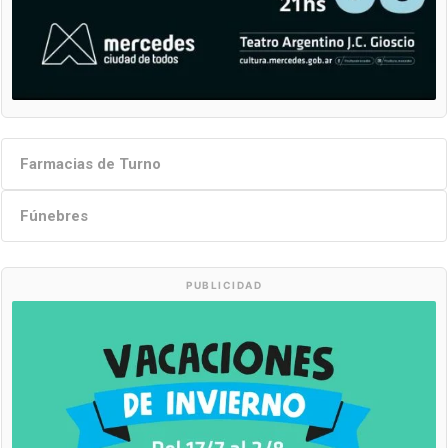
Farmacias de Turno
Fúnebres
PUBLICIDAD