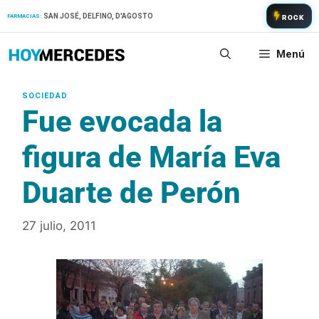
Saltar
SAN JOSÉ, DELFINO, D'AGOSTO
FARMACIAS:
ROCK
al
contenido
Menú
Fue evocada la
figura de María Eva
Duarte de Perón
27 julio, 2011