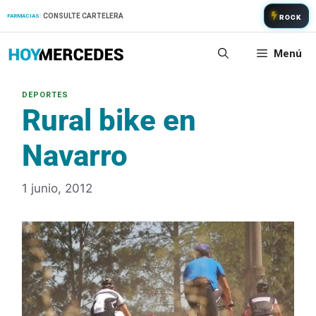
Saltar
CONSULTE CARTELERA
FARMACIAS:
ROCK
al
contenido
Menú
Rural bike en
Navarro
1 junio, 2012