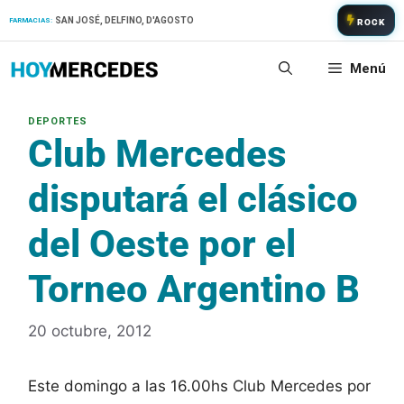
Saltar
SAN JOSÉ, DELFINO, D'AGOSTO
FARMACIAS:
ROCK
al
contenido
Menú
Club Mercedes
disputará el clásico
del Oeste por el
Torneo Argentino B
20 octubre, 2012
Este domingo a las 16.00hs Club Mercedes por