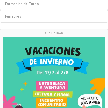
Farmacias de Turno
Fúnebres
PUBLICIDAD