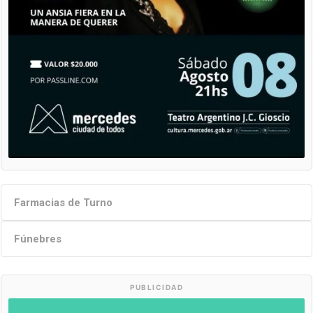
Farmacias de Turno
Fúnebres
PUBLICIDAD