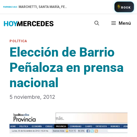
Saltar
MARCHETTI, SANTA MARÍA, FERNANDEZ
FARMACIAS:
ROCK
al
contenido
Menú
Elección de Barrio
Peñaloza en prensa
nacional
5 noviembre, 2012