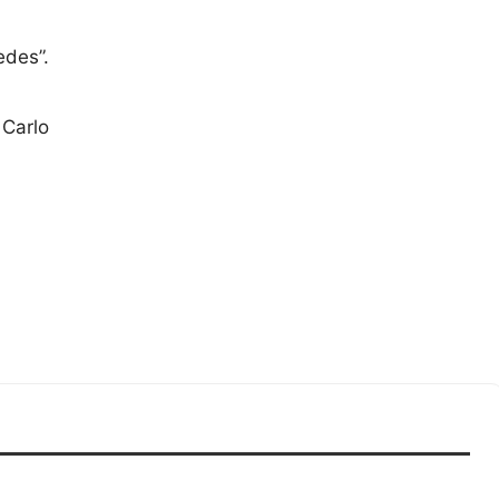
edes”.
 Carlo