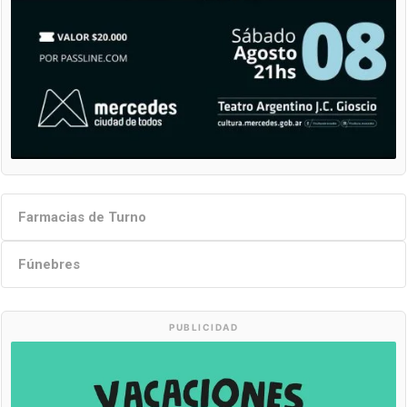
Farmacias de Turno
Fúnebres
PUBLICIDAD