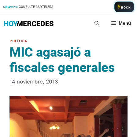
Saltar
CONSULTE CARTELERA
FARMACIAS:
ROCK
al
contenido
Menú
MIC agasajó a
fiscales generales
14 noviembre, 2013