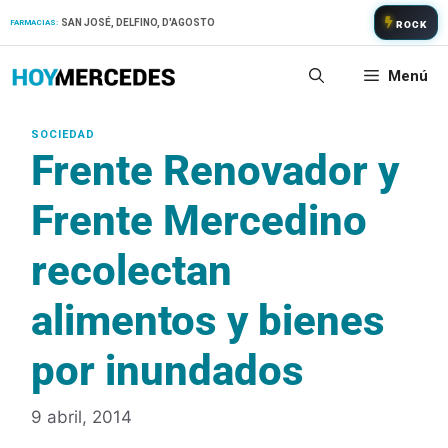
Saltar
SAN JOSÉ, DELFINO, D'AGOSTO
FARMACIAS:
ROCK
al
contenido
Menú
Frente Renovador y
Frente Mercedino
recolectan
alimentos y bienes
por inundados
9 abril, 2014