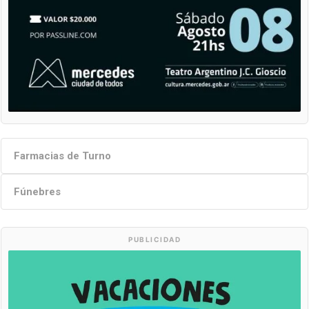
Farmacias de Turno
Fúnebres
PUBLICIDAD