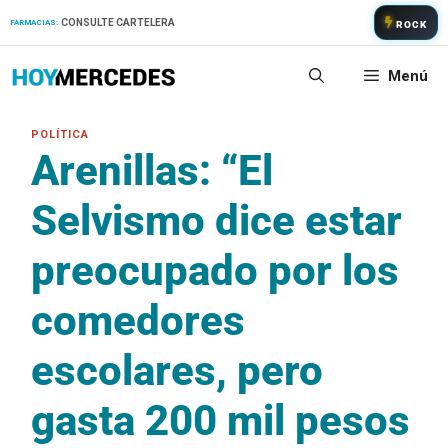
Saltar
CONSULTE CARTELERA
FARMACIAS:
ROCK
al
contenido
Menú
Arenillas: “El
Selvismo dice estar
preocupado por los
comedores
escolares, pero
gasta 200 mil pesos