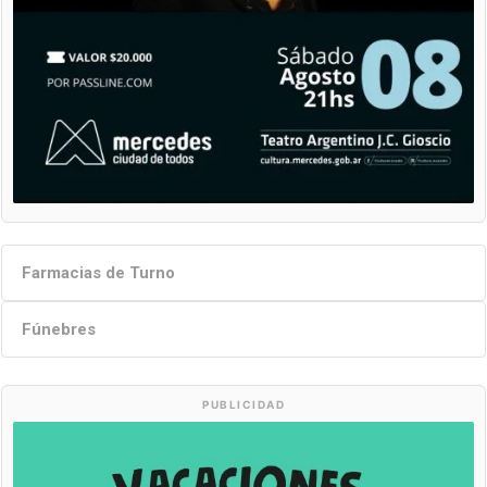
Farmacias de Turno
Fúnebres
PUBLICIDAD